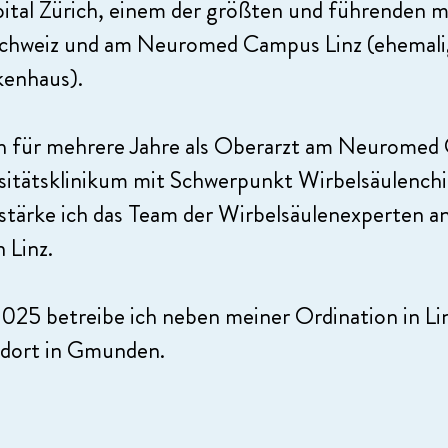
pital Zürich, einem der größten und führenden m
Schweiz und am Neuromed Campus Linz (ehemal
kenhaus).
ich für mehrere Jahre als Oberarzt am Neuromed
sitätsklinikum mit Schwerpunkt Wirbelsäulenchir
stärke ich das Team der Wirbelsäulenexperten an
 Linz.
025 betreibe ich neben meiner Ordination in Li
ndort in Gmunden.