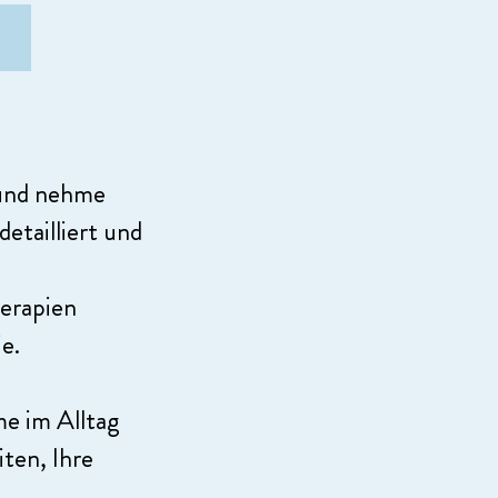
 und nehme
detailliert und
erapien
e.
e im Alltag
ten, Ihre