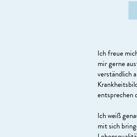
Ich freue mic
mir gerne ausf
verständlich 
Krankheitsbi
entsprechen d
Ich weiß gena
mit sich brin
Lebensqualit